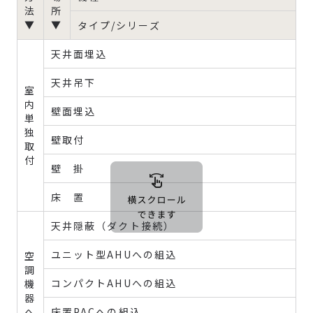
法
所
▼
▼
タイプ/シリーズ
天井面埋込
天井吊下
室
内
壁面埋込
単
独
壁取付
取
付
壁 掛
床 置
天井隠蔽（ダクト接続）
ユニット型AHUへの組込
空
調
コンパクトAHUへの組込
機
器
へ
床置PACへの組込